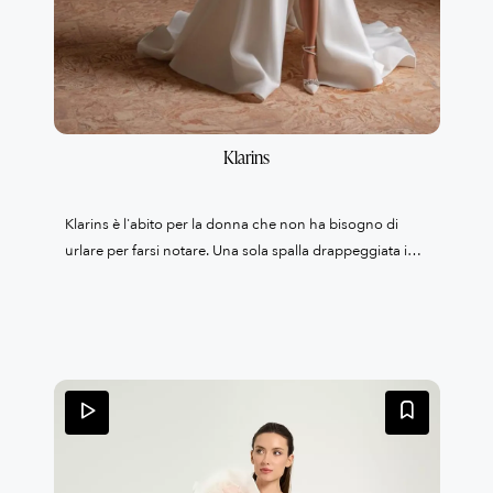
Klarins
Klarins è l'abito per la donna che non ha bisogno di
urlare per farsi notare. Una sola spalla drappeggiata in
organza pregiata incornicia il décolleté con un gesto
sartoriale deciso e raffinato, mentre sul retro un maxi
fiocco scultoreo diventa il vero colpo di scena — quel
dettaglio che farà trattenere il fiato ai tuoi invitati
quando ti vedranno camminare verso l'altare. La gonna
ampia si apre in un volume generoso con strascico che
accarezza il pavimento, ma è lo spacco laterale
profondo a regalare quel tocco di sensualità moderna e
disinvolta. È il contrasto perfetto: la maestosità di una