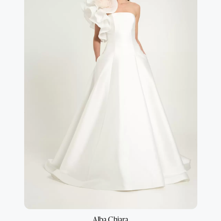
principessa contemporanea e l'audacia di una donna
che sa esattamente chi è.
Alba Chiara