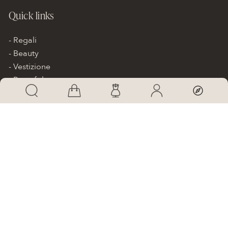
Quick links
Regali
Beauty
Vestizione
Pantofole
Scarpe da sposa
Accessori
Bimbe
Gift card
Academy
Informazioni
Promo
Contatti