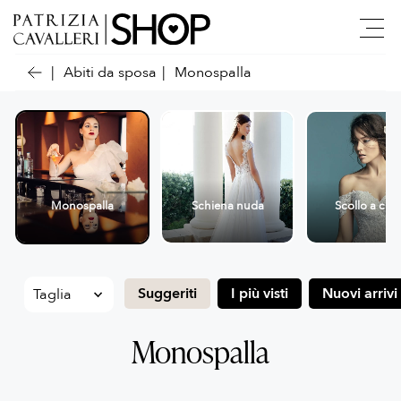
Abiti da sposa
Monospalla
Monospalla
Schiena nuda
Scollo a cuo
Suggeriti
I più visti
Nuovi arrivi
Monospalla