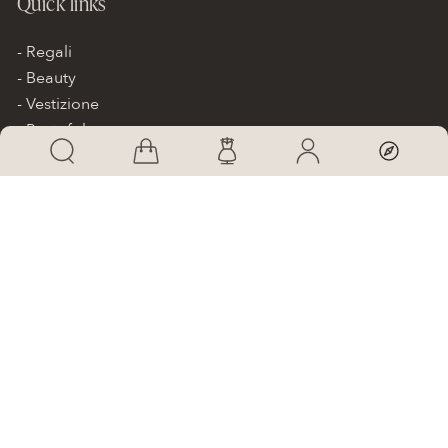
Quick links
Regali
Beauty
Vestizione
Pantofole
Scarpe da sposa
Accessori
Bimbe
Gift card
Academy
Informazioni
Promo
Contatti
Sposa