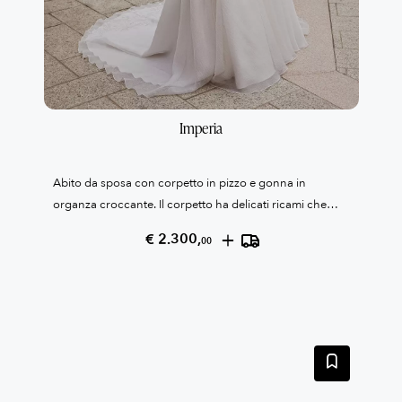
Imperia
Abito da sposa con corpetto in pizzo e gonna in
organza croccante. Il corpetto ha delicati ricami che
danno luce al pizzo e la scollatura è in tulle illusion. Il
+
€ 2.300,
00
tocco wow sono le tasche nella gonna.
00