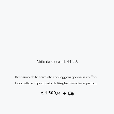
Abito da sposa art. 44226
Bellissimo abito scivolato con leggera gonna in chiffon.
Il corpetto è impreziosito da lunghe maniche in pizzo
illusion. I polsini delle maniche sono rifiniti con
+
€ 1.500,
00
bottoncini rivestiti, mentre le decorazioni in pizzo
creano un bellissimo brodo manica. La stessa
lavorazione usata sul punto vita per rifinire il corpetto,
come fosse una preziosa cintura. Bellissima la doppia