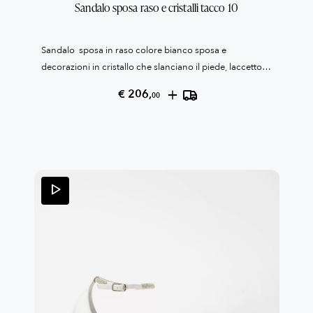
Sandalo sposa raso e cristalli tacco 10
Sandalo sposa in raso colore bianco sposa e
decorazioni in cristallo che slanciano il piede, laccetto
alla caviglia.Soletta interna in gel. Suola
+
€ 206,
00
antiscivolo.Tacco cm. 10Collezione Patrizia
Cavalleri100% Made in Italy Reso garantito come da
condizioni di vendita, leggile qui QUI