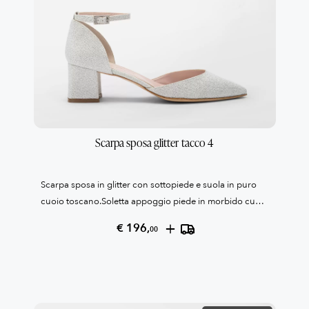
Scarpa sposa glitter tacco 4
Scarpa sposa in glitter con sottopiede e suola in puro
cuoio toscano.Soletta appoggio piede in morbido cuoio
confort.Tacco grosso cm 5Tallone con laccetto alla
+
€ 196,
00
caviglia.La fibbia è in strassCollezione Patrizia
Cavalleri100% Made in Italy Reso garantito come da
condizioni di vendita, leggile qui QUI