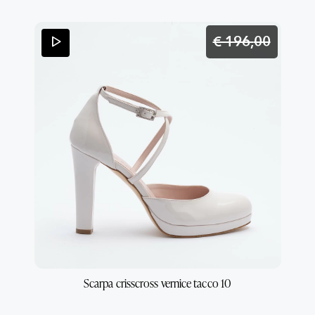
condizioni di vendita, leggile qui QUI
€ 196,
00
Scarpa crisscross vernice tacco 10