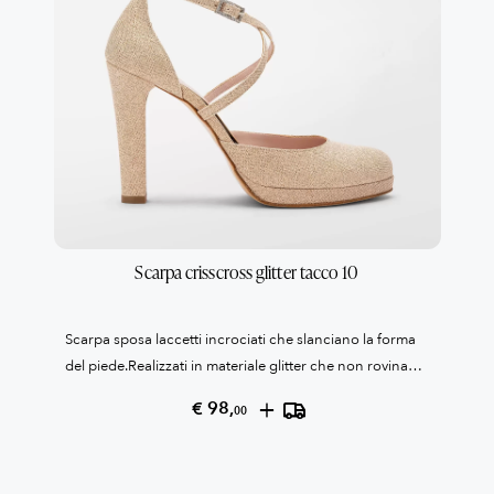
Scarpa crisscross glitter tacco 10
Scarpa sposa laccetti incrociati che slanciano la forma
del piede.Realizzati in materiale glitter che non rovina
nessun tessuto dell'abito. Sottopiede e suola in puro
+
€ 98,
00
cuoio toscano. Soletta appoggio piede in morbido
cuoio confort.Tacco grosso cm 10Collezione Patrizia
Cavalleri100% Made in Italy Reso garantito come da