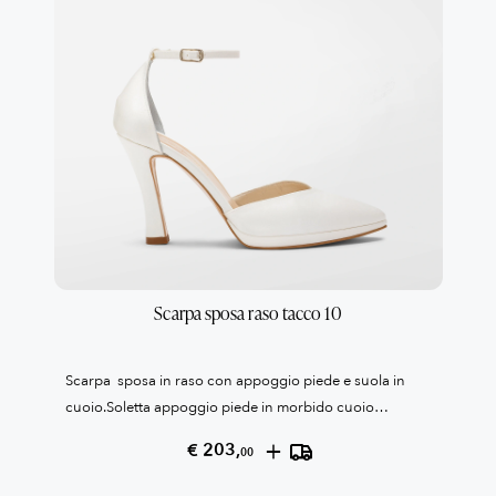
Scarpa sposa raso tacco 10
Scarpa sposa in raso con appoggio piede e suola in
cuoio.Soletta appoggio piede in morbido cuoio
confort.Tacco cm 8,0 e plato' 1 cmCollezione Patrizia
+
€ 203,
00
Cavalleri100% Made in Italy Reso garantito come da
condizioni di vendita, leggile qui QUI