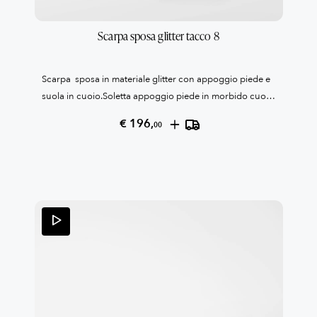
Scarpa sposa glitter tacco 8
Scarpa sposa in materiale glitter con appoggio piede e
suola in cuoio.Soletta appoggio piede in morbido cuoio
confort.Tacco cm 8,0 e plato' 1 cmCollezione Patrizia
+
€ 196,
00
Cavalleri100% Made in Italy Reso garantito come da
condizioni di vendita, leggile qui QUI