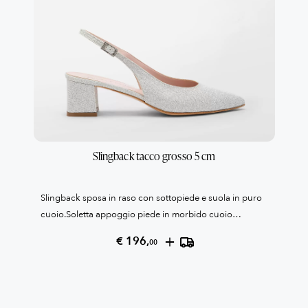
Slingback tacco grosso 5 cm
Slingback sposa in raso con sottopiede e suola in puro
cuoio.Soletta appoggio piede in morbido cuoio
confort.Tacco cm 5 rivestito in materiale glitterFibbia in
+
€ 196,
00
strassCollezione Patrizia Cavalleri100% Made in Italy
Reso garantito come da condizioni di vendita, leggile
qui QUI