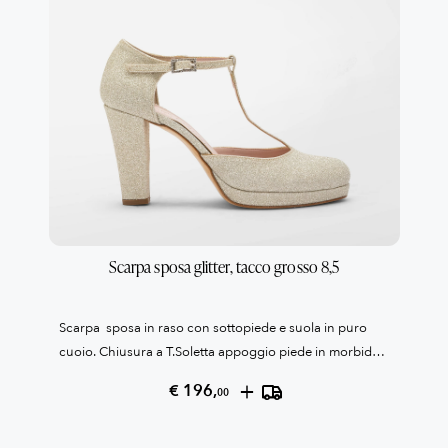
Scarpa sposa glitter, tacco grosso 8,5
Scarpa sposa in raso con sottopiede e suola in puro
cuoio. Chiusura a T.Soletta appoggio piede in morbido
cuoio confort.Il colore è ice glitter percepito color
+
€ 196,
00
oro.Tacco cm 8,5 e plato' 1 cm in rasoLa fibbia è in
strassCollezione Patrizia Cavalleri100% Made in Italy
Reso garantito come da condizioni di vendita, leggile