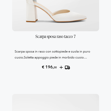
Scarpa sposa raso tacco 7
Scarpa sposa in raso con sottopiede e suola in puro
cuoio.Soletta appoggio piede in morbido cuoio
confort.Tacco grosso cm 7Tallone con laccetto alla
+
€ 196,
00
caviglia.Suola antiscivoloCollezione Patrizia
Cavalleri100% Made in Italy Reso garantito come da
condizioni di vendita, leggile qui QUI