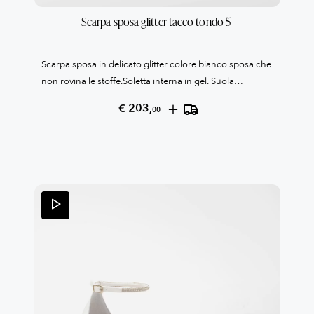
Scarpa sposa glitter tacco tondo 5 
Scarpa sposa in delicato glitter colore bianco sposa che
non rovina le stoffe.Soletta interna in gel. Suola
antiscivolo.Tacco grosso tondo cm 5Collezione Patrizia
+
€ 203,
00
Cavalleri100% Made in Italy Reso garantito come da
condizioni di vendita, leggile qui QUI