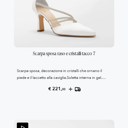
Scarpa sposa raso e cristalli tacco 7
Scarpa sposa, decorazione in cristalli che ornano il
piede e il laccetto alla caviglia.Soletta interna in gel.
Suola antiscivolo.Tacco cm. 7Collezione Patrizia
+
€ 221,
00
Cavalleri100% Made in Italy Reso garantito come da
condizioni di vendita, leggile qui QUI