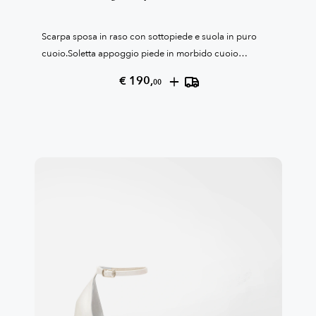
Scarpa sposa in raso con sottopiede e suola in puro
cuoio.Soletta appoggio piede in morbido cuoio
confort.Tacco rocchetto cm 5Slingback con laccetto
+
€ 190,
00
regolabileSuola antiscivoloCollezione Patrizia
Cavalleri100% Made in Italy Reso garantito come da
condizioni di vendita, leggile qui QUI