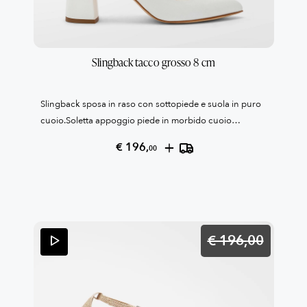
Slingback tacco grosso 8 cm
Slingback sposa in raso con sottopiede e suola in puro
cuoio.Soletta appoggio piede in morbido cuoio
confort.Tacco cm 8 rivestito in rasoFibbia in
+
€ 196,
00
strassCollezione Patrizia Cavalleri100% Made in Italy
Reso garantito come da condizioni di vendita, leggile
qui QUI
€ 196,
00