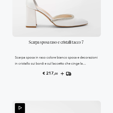
Scarpa sposa raso e cristalli tacco 7 
Scarpa sposa in raso colore bianco sposa e decorazioni
in cristallo sui bordi e sul laccetto che cinge la
caviglia.Soletta interna in gel. Suola antiscivolo.Tacco
+
€ 217,
00
grosso cm 7Collezione Patrizia Cavalleri100% Made in
Italy Reso garantito come da condizioni di vendita,
leggile qui QUI