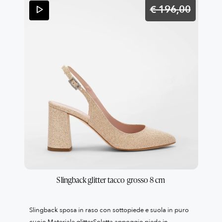
€ 196,
00
Slingback glitter tacco grosso 8 cm
Slingback sposa in raso con sottopiede e suola in puro
cuoio.Materiale glitterSoletta appoggio piede in