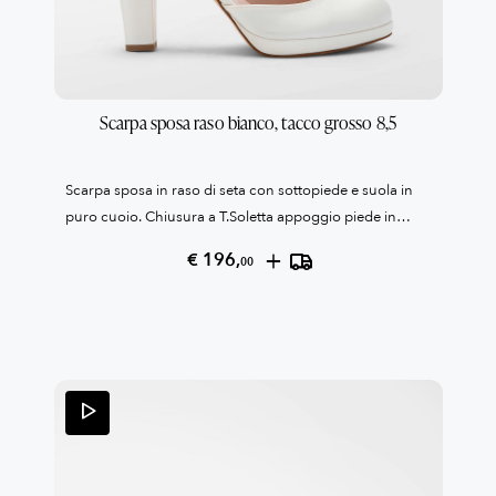
Scarpa sposa raso bianco, tacco grosso 8,5
Scarpa sposa in raso di seta con sottopiede e suola in
puro cuoio. Chiusura a T.Soletta appoggio piede in
morbido cuoio confort.Tacco cm 8,5 e plato' 1 cm in
+
€ 196,
00
rasoLa fibbia è in strassCollezione Patrizia
Cavalleri100% Made in Italy Reso garantito come da
condizioni di vendita, leggile qui QUI