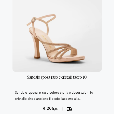
Sandalo sposa raso e cristalli tacco 10
Sandalo sposa in raso colore cipria e decorazioni in
cristallo che slanciano il piede, laccetto alla
caviglia.Soletta interna in gel. Suola antiscivolo.Tacco
+
€ 206,
00
cm. 10Collezione Patrizia Cavalleri100% Made in Italy