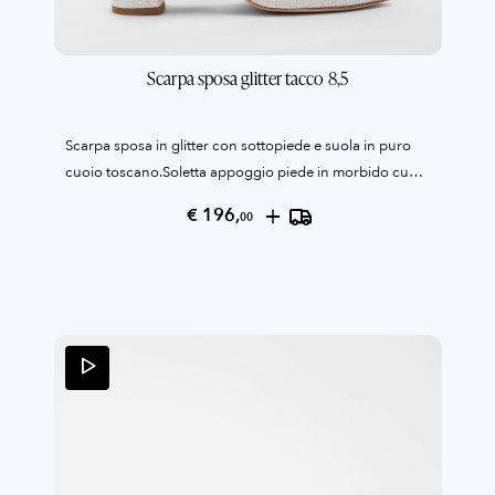
Scarpa sposa glitter tacco 8,5
Scarpa sposa in glitter con sottopiede e suola in puro
cuoio toscano.Soletta appoggio piede in morbido cuoio
confort.Tacco grosso cm 8,5Tallone con laccetto alla
+
€ 196,
00
caviglia.La fibbia è in strassCollezione Patrizia
Cavalleri100% Made in Italy Reso garantito come da
condizioni di vendita, leggile qui QUI