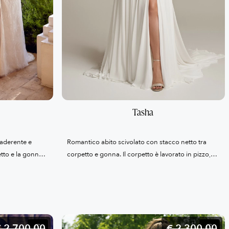
Tasha
 aderente e
Romantico abito scivolato con stacco netto tra
etto e la gonna
corpetto e gonna. Il corpetto è lavorato in pizzo,
tilly e
con scollatura americana, schiena in pizzo illusion
aillettes. Sul
e una lunga fila di bottoncini centrale. Mentre la
a, mentre la
leggera gonna è realizzata in chiffon con spacco
 e da una
laterale.
 è completato da
 2.700,
00
€ 2.300,
00
a.