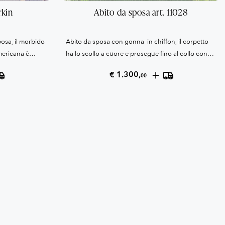
rkin
Abito da sposa art. 11028
posa, il morbido
Abito da sposa con gonna in chiffon, il corpetto
mericana è
ha lo scollo a cuore e prosegue fino al collo con
n morbido
tulle effetto illusion, un bordo in pizzo sulla
+
€ 1.300,
00
alla linea
scollatura a barchetta e sul giromanica lo rende
e sotto.
molto particolare. Veste le seguenti misure: SENO
95 cm - VITA 75 cm - FIANCHI 104 cm