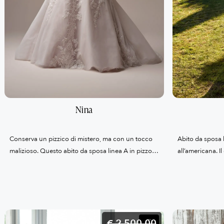
Nina
Conserva un pizzico di mistero, ma con un tocco
Abito da sposa l
malizioso. Questo abito da sposa linea A in pizzo
all’americana. I
illusion con scollo all’americana è il perfetto
è impreziosito d
equilibrio tra stile, regalità e discrezione.”
applicazioni di
scendono delica
retro, il corpetto
alla vita. La gon
€ 2.500,
00
con uno strasci