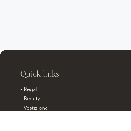
Quick links
Regali
Beauty
Vestizione
Pantofole
Scarpe da sposa