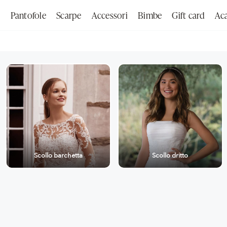
e
Pantofole
Scarpe
Accessori
Bimbe
Gift card
Ac
Cerca nel sito
Scollo barchetta
Scollo dritto