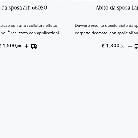
 da sposa art. 66050
Abito da sposa La
pizzo con una scollatura effetto
Davvero insolito questo abito da s
gno. È realizzato con applicazioni in
corpetto ricamato, con spalle all'a
ucite a mano in tutta la gonna,
staccato dalla gonne per creare u
+
+
€ 1.500,
€ 1.300,
00
00
e la chiusura sulla schiena. I
movimento.La gonna in raso satin, d
la chiusura con cerniera. Veste
scivolata aggiunge fluidità alla part
ure: SENO 95 cm - VITA 75 cm -
cm