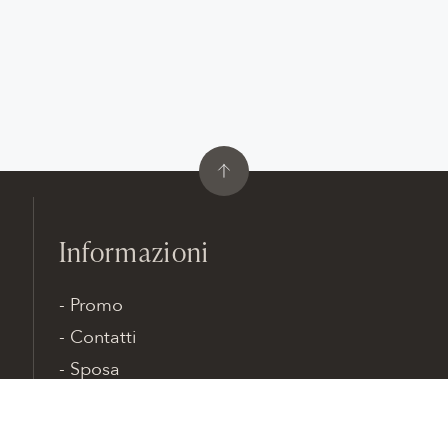
Informazioni
Promo
Contatti
Sposa
Patrizia Cavalleri · Via Adda, 17 · 20045 Lainate
MILANO