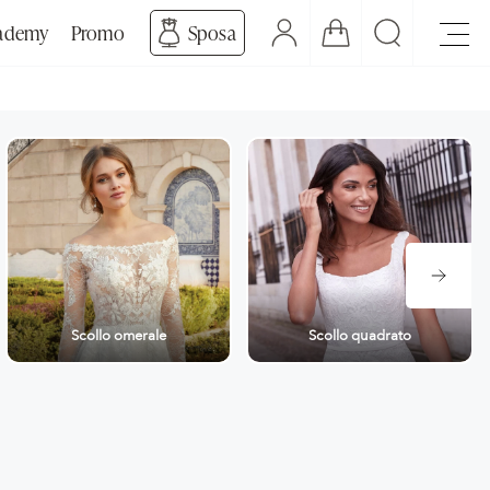
ademy
Promo
Sposa
Scollo omerale
Scollo quadrato