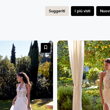
Suggeriti
I più visti
Nuovi