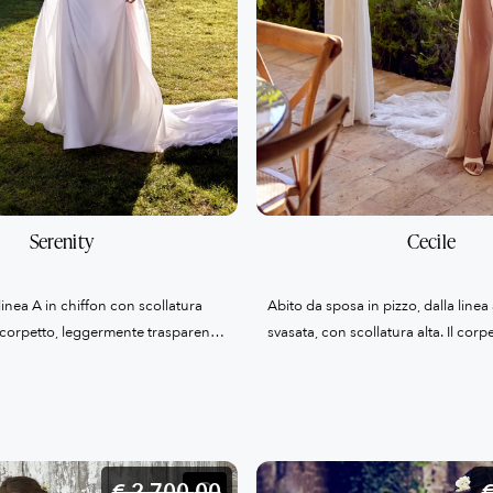
Serenity
Cecile
inea A in chiffon con scollatura
Abito da sposa in pizzo, dalla linea
l corpetto, leggermente trasparente,
svasata, con scollatura alta. Il corp
a uno strato di pizzo Chantilly e
sono realizzati a strati in pizzo Chan
 pizzo di cotone opaco che
applicazioni di pizzo di cotone con p
tamente lungo il punto vita. Sul
retro presenta un dettaglio a gocci
 è rifinito da bottoncini rivestiti fino
gonna è completata da uno spacco
na, fluida e leggera, si completa
comoda fodera in maglina. L’abito
€ 2.700,
00
€
co di lunghezza cappella.
uno strascico di lunghezza cappell