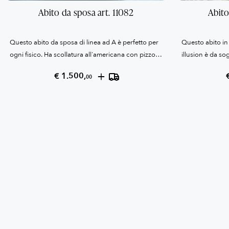
Abito da sposa art. 11082
Abito
Questo abito da sposa di linea ad A è perfetto per
Questo abito in 
ogni fisico. Ha scollatura all'americana con pizzo
illusion è da so
effetto illusion, corpetto in pizzo con ricami e
pizzo floreali c
+
€ 1.500,
00
gonna in tulle. Veste le seguenti misure: SENO 92
molto particolar
cm - VITA 72 cm - FIANCHI 98 cm
bottoni decorano 
le seguenti mis
FIANCHI 104 