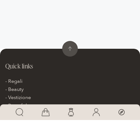
Quick links
Regali
Beauty
Vestizione
Pantofole
Scarpe da sposa
Accessori
Bimbe
Gift card